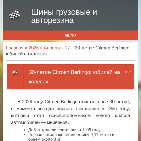
Шины грузовые и
авторезина
MENU
Главная
»
2026
»
Апреля
»
17
» 30-летие Citroen Berlingo:
юбилей на колесах
30-летие Citroen Berlingo: юбилей на
05:22
колесах
В 2026 году Citroen Berlingo отметит свое 30-летие,
с момента выхода первого поколения в 1996 году,
который стал основоположником нового класса
автомобилей — миивэнов.
Дебют модели состоялся в 1996 году.
Первое поколение имело длину 4,11 метра и
объем около 3 м³.