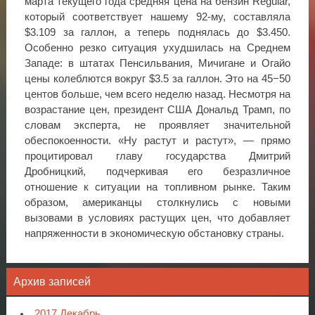
марта текущего года средняя цена на бензин Regular,
который соответствует нашему 92-му, составляла
$3.109 за галлон, а теперь поднялась до $3.450.
Особенно резко ситуация ухудшилась на Среднем
Западе: в штатах Пенсильвания, Мичигане и Огайо
цены колеблются вокруг $3.5 за галлон. Это на 45−50
центов больше, чем всего неделю назад. Несмотря на
возрастание цен, президент США Дональд Трамп, по
словам эксперта, не проявляет значительной
обеспокоенности. «Ну растут и растут», — прямо
процитировал главу государства Дмитрий
Дробницкий, подчеркивая его безразличное
отношение к ситуации на топливном рынке. Таким
образом, американцы столкнулись с новыми
вызовами в условиях растущих цен, что добавляет
напряженности в экономическую обстановку страны.
Архив записей
2017 Декабрь