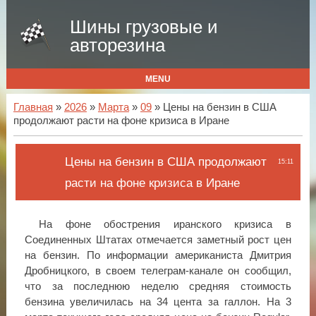
Шины грузовые и
авторезина
MENU
Главная
»
2026
»
Марта
»
09
» Цены на бензин в США
продолжают расти на фоне кризиса в Иране
Цены на бензин в США продолжают
15:11
расти на фоне кризиса в Иране
На фоне обострения иранского кризиса в
Соединенных Штатах отмечается заметный рост цен
на бензин. По информации американиста Дмитрия
Дробницкого, в своем телеграм-канале он сообщил,
что за последнюю неделю средняя стоимость
бензина увеличилась на 34 цента за галлон. На 3