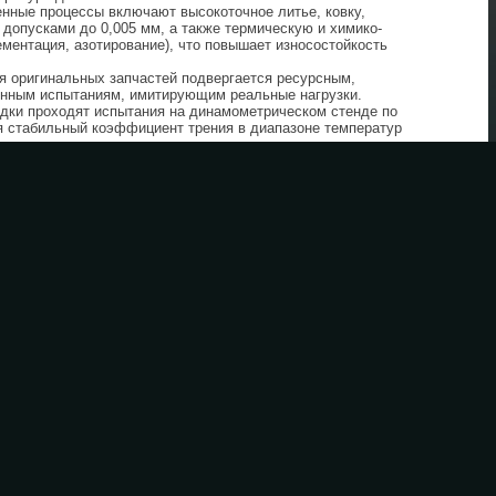
нные процессы включают высокоточное литье, ковку,
 допусками до 0,005 мм, а также термическую и химико-
ементация, азотирование), что повышает износостойкость
 оригинальных запчастей подвергается ресурсным,
онным испытаниям, имитирующим реальные нагрузки.
дки проходят испытания на динамометрическом стенде по
я стабильный коэффициент трения в диапазоне температур
х, неоригинальные запчасти (аналоги) производятся
о без соблюдения строгих стандартов качества и без
бюро КамАЗ. Это может приводить к несоответствию
му качеству обработки и, как следствие, к снижению
елом.
ия: почему "дешево" не всегда выгодно
ых комплектующих часто мотивируется их более низкой
 20-50% ниже стоимости оригинальных деталей. Однако,
ую стоимость владения (TCO) транспортного средства.
выгода от использования оригинальных запчастей КамАЗ
рвоначальную экономию.
 расходов