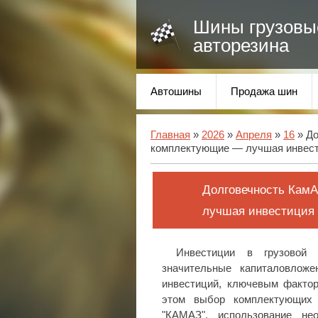
Шины грузовы
авторезина
Автошины
Продажа шин
Главная
»
2026
»
Апреля
»
16
» До
комплектующие — лучшая инвест
Долговечность Кам
лучшая инвестиция 
Инвестиции в грузовой 
значительные капиталовложе
инвестиций, ключевым фактор
этом выбор комплектующих
"КАМАЗ", использование не