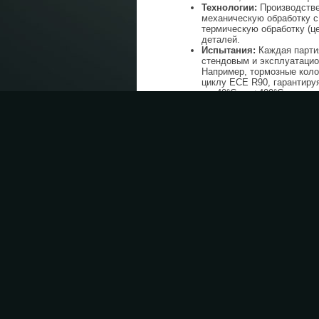
Технологии:
Производстве
механическую обработку с
термическую обработку (ц
деталей.
Испытания:
Каждая партия
стендовым и эксплуатаци
Например, тормозные коло
циклу ECE R90, гарантиру
от -40°C до +400°C.
В отличие от оригинальны
сторонними компаниями, част
участия конструкторского 
размеров, материалов, низко
ресурса и надежности узла в ц
Долгосрочная эконом
Приобретение неоригинальн
ценой, которая в среднем на
такой подход игнорирует общ
Долгосрочная экономическая 
значительно перевешивает пе
Снижение эксплуатационных