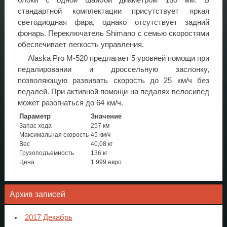
блоки с одной шайбой диаметром 180 мм. В
стандартной комплектации присутствует яркая
светодиодная фара, однако отсутствует задний
фонарь. Переключатель Shimano с семью скоростями
обеспечивает легкость управления.
Alaska Pro M-520 предлагает 5 уровней помощи при
педалировании и дроссельную заслонку,
позволяющую развивать скорость до 25 км/ч без
педалей. При активной помощи на педалях велосипед
может разогнаться до 64 км/ч.
Параметр
Значение
Запас хода
257 км
Максимальная скорость
45 км/ч
Вес
40,08 кг
Грузоподъемность
136 кг
Цена
1 999 евро
Архив записей
2017 Декабрь