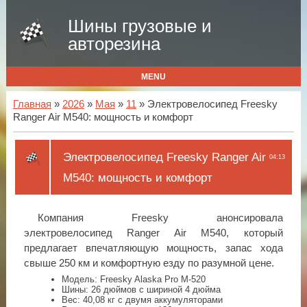
Шины грузовые и
авторезина
MENU
Главная
»
2026
»
Мая
»
11
» Электровелосипед Freesky
Ranger Air M540: мощность и комфорт
Электровелосипед Freesky Ranger Air
04:13
M540: мощность и комфорт
Компания Freesky анонсировала
электровелосипед Ranger Air M540, который
предлагает впечатляющую мощность, запас хода
свыше 250 км и комфортную езду по разумной цене.
Модель: Freesky Alaska Pro M-520
Шины: 26 дюймов с шириной 4 дюйма
Вес: 40,08 кг с двумя аккумуляторами