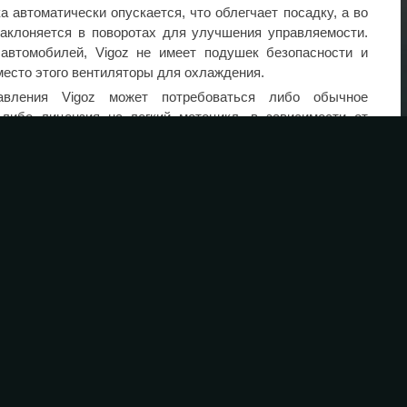
а автоматически опускается, что облегчает посадку, а во
аклоняется в поворотах для улучшения управляемости.
автомобилей, Vigoz не имеет подушек безопасности и
место этого вентиляторы для охлаждения.
авления Vigoz может потребоваться либо обычное
 либо лицензия на легкий мотоцикл, в зависимости от
рыла стоимость и сроки выпуска финальной версии Vigoz,
иль будет доступен только по подписке.