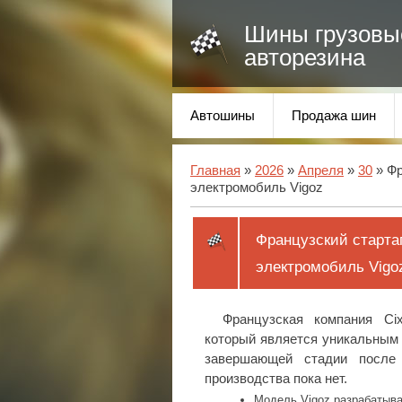
Шины грузовы
авторезина
Автошины
Продажа шин
Главная
»
2026
»
Апреля
»
30
» Фр
электромобиль Vigoz
Французский старта
электромобиль Vigo
Французская компания Cix
который является уникальным 
завершающей стадии после
производства пока нет.
Модель Vigoz разрабатыва