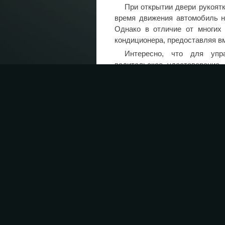
При открытии двери рукоятк
время движения автомобиль н
Однако в отличие от многих 
кондиционера, предоставляя в
Интересно, что для упр
водительское удостоверение,
страны.
Пока компания Cixi не раск
но ясно одно: этот электромоб