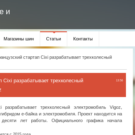
е и
Магазины шин
Статьи
Контакты
анцузский стартап Cixi разрабатывает трехколесный
п Cixi разрабатывает трехколесный
13:56
z
i разрабатывает трехколесный электромобиль Vigoz,
гибридом е-байка и электромобиля. Проект находится на
 десяти лет работы. Официального графика начала
ется с 2015 года.