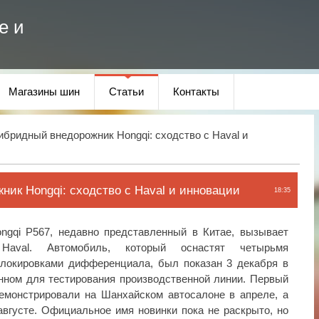
е и
Магазины шин
Статьи
Контакты
ибридный внедорожник Hongqi: сходство с Haval и
ник Hongqi: сходство с Haval и инновации
18:35
gqi P567, недавно представленный в Китае, вызывает
aval. Автомобиль, который оснастят четырьмя
блокировками дифференциала, был показан 3 декабря в
нном для тестирования производственной линии. Первый
демонстрировали на Шанхайском автосалоне в апреле, а
августе. Официальное имя новинки пока не раскрыто, но