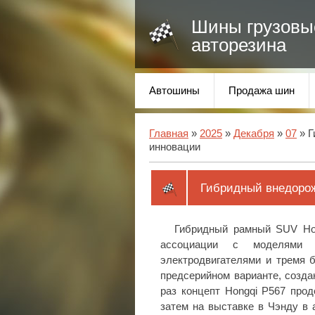
Шины грузовы
авторезина
Автошины
Продажа шин
Главная
»
2025
»
Декабря
»
07
» Г
инновации
Гибридный внедорож
Гибридный рамный SUV Hon
ассоциации с моделями H
электродвигателями и тремя 
предсерийном варианте, созда
раз концепт Hongqi P567 про
затем на выставке в Чэнду в 