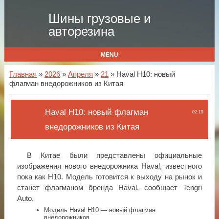
Шины грузовые и
авторезина
MENU
Главная
»
2026
»
Апреля
»
21
» Haval H10: новый
флагман внедорожников из Китая
Haval H10: новый флагман
02:19
внедорожников из Китая
В Китае были представлены официальные
изображения нового внедорожника Haval, известного
пока как H10. Модель готовится к выходу на рынок и
станет флагманом бренда Haval, сообщает Tengri
Auto.
Модель Haval H10 — новый флагман
внедорожников.