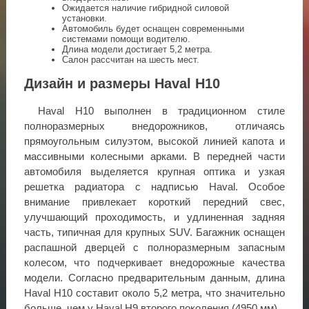
Ожидается наличие гибридной силовой
установки.
Автомобиль будет оснащен современными
системами помощи водителю.
Длина модели достигает 5,2 метра.
Салон рассчитан на шесть мест.
Дизайн и размеры Haval H10
Haval H10 выполнен в традиционном стиле
полноразмерных внедорожников, отличаясь
прямоугольным силуэтом, высокой линией капота и
массивными колесными арками. В передней части
автомобиля выделяется крупная оптика и узкая
решетка радиатора с надписью Haval. Особое
внимание привлекает короткий передний свес,
улучшающий проходимость, и удлиненная задняя
часть, типичная для крупных SUV. Багажник оснащен
распашной дверцей с полноразмерным запасным
колесом, что подчеркивает внедорожные качества
модели. Согласно предварительным данным, длина
Haval H10 составит около 5,2 метра, что значительно
больше, чем у Haval H9 второго поколения (4950 мм).