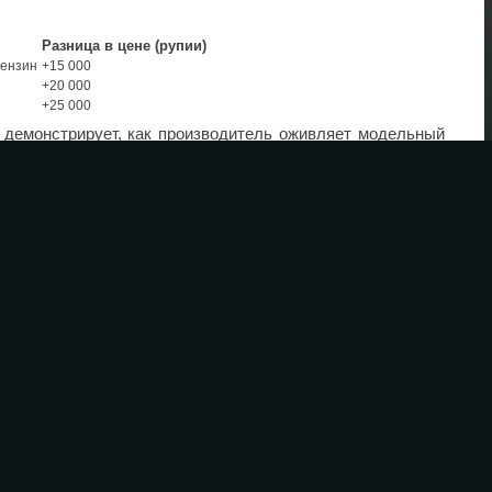
Разница в цене (рупии)
бензин
+15 000
+20 000
+25 000
on демонстрирует, как производитель оживляет модельный
 комфорт без изменения технической базы. Новый вариант
, желающих подчеркнуть индивидуальность своего