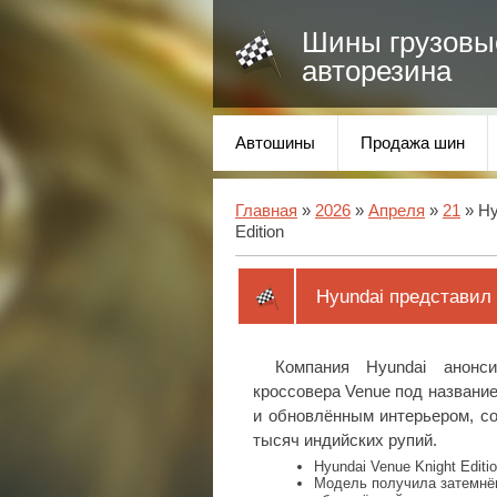
Шины грузовы
авторезина
Автошины
Продажа шин
Главная
»
2026
»
Апреля
»
21
» Hy
Edition
Hyundai представил 
Компания Hyundai анонс
кроссовера Venue под название
и обновлённым интерьером, со
тысяч индийских рупий.
Hyundai Venue Knight Edit
Модель получила затемнё