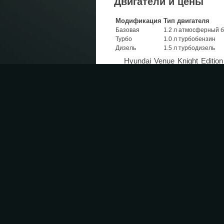
Двигатели и цены
Модификация
Тип двигателя
Базовая
1.2 л атмосферный 
Турбо
1.0 л турбобензин
Дизель
1.5 л турбодизель
Hyundai Venue Knight Editi
ряд, делая ставку на дизайн и
рассчитан на покупателей
автомобиля.