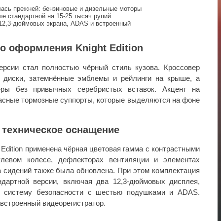
лась прежней: бензиновые и дизельные моторы
е стандартной на 15-25 тысяч рупий
12,3-дюймовых экрана, ADAS и встроенный
о оформления Knight Edition
ерсии стал полностью чёрный стиль кузова. Кроссовер
 диски, затемнённые эмблемы и рейлинги на крыше, а
еры без привычных серебристых вставок. Акцент на
асные тормозные суппорты, которые выделяются на фоне
 техническое оснащение
 Edition применена чёрная цветовая гамма с контрастными
левом колесе, дефлекторах вентиляции и элементах
 сидений также была обновлена. При этом комплектация
ндартной версии, включая два 12,3-дюймовых дисплея,
и систему безопасности с шестью подушками и ADAS.
встроенный видеорегистратор.