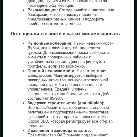
доходах, выписки из банковских счетов за
последние 6-12 месяцев.
Рекомендация:
Сотрудничайте с ипотечными
брокерами, которые помогут сравнить
предложения разных банков и подобрать
наиболее выгодные условия.
Потенциальные риски и как их минимизировать
Рыночные колебания:
Рынок недвижимости
Дубая, как и любой другой, подвержен
циклам. Для минимизации риска выбирайте
объекты в проверенных районах с
устойчивым спросом. Диверсифицируйте
портфель, если это возможно.
Простой недвижимости:
Риск отсутствия
арендаторов. Минимизируется выбором
ликвидных объектов, конкурентоспособной
арендной ставкой и профессиональным
управлением. Средний уровень
заполняемости жилой недвижимости в Дубае
составляет 85-90%.
Задержки строительства (для off-plan):
Всегда выбирайте застройщиков с хорошей
репутацией и подтвержденными проектами.
Проверяйте статус проекта через систему
Oqood DLD, которая регистрирует все off-plan
продажи.
Изменения в законодательстве:
Правительство ОАЭ обычно поддерживает