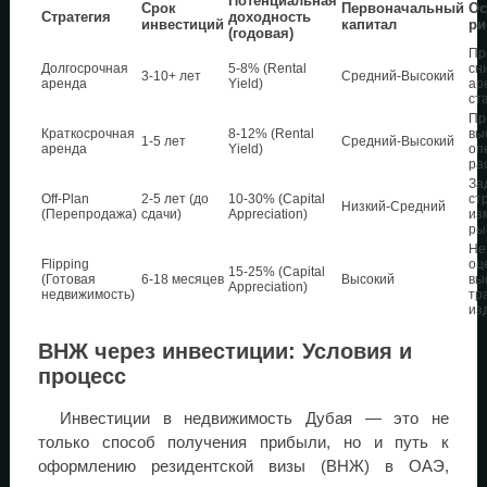
Потенциальная
Срок
Первоначальный
Ос
Стратегия
доходность
инвестиций
капитал
ри
(годовая)
Пр
Долгосрочная
5-8% (Rental
сн
3-10+ лет
Средний-Высокий
аренда
Yield)
ар
ст
Пр
Краткосрочная
8-12% (Rental
вы
1-5 лет
Средний-Высокий
аренда
Yield)
оп
ра
За
Off-Plan
2-5 лет (до
10-30% (Capital
ст
Низкий-Средний
(Перепродажа)
сдачи)
Appreciation)
из
ры
Не
Flipping
оц
15-25% (Capital
(Готовая
6-18 месяцев
Высокий
вы
Appreciation)
недвижимость)
тр
из
ВНЖ через инвестиции: Условия и
процесс
Инвестиции в недвижимость Дубая — это не
только способ получения прибыли, но и путь к
оформлению резидентской визы (ВНЖ) в ОАЭ,