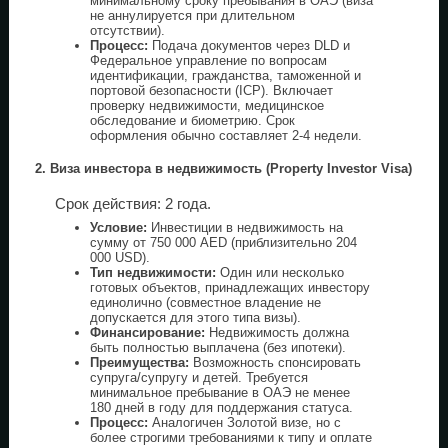
минимальному сроку пребывания в ОАЭ (виза
не аннулируется при длительном
отсутствии).
Процесс:
Подача документов через DLD и
Федеральное управление по вопросам
идентификации, гражданства, таможенной и
портовой безопасности (ICP). Включает
проверку недвижимости, медицинское
обследование и биометрию. Срок
оформления обычно составляет 2-4 недели.
2. Виза инвестора в недвижимость (Property Investor Visa)
Срок действия: 2 года.
Условие:
Инвестиции в недвижимость на
сумму от 750 000 AED (приблизительно 204
000 USD).
Тип недвижимости:
Один или несколько
готовых объектов, принадлежащих инвестору
единолично (совместное владение не
допускается для этого типа визы).
Финансирование:
Недвижимость должна
быть полностью выплачена (без ипотеки).
Преимущества:
Возможность спонсировать
супруга/супругу и детей. Требуется
минимальное пребывание в ОАЭ не менее
180 дней в году для поддержания статуса.
Процесс:
Аналогичен Золотой визе, но с
более строгими требованиями к типу и оплате