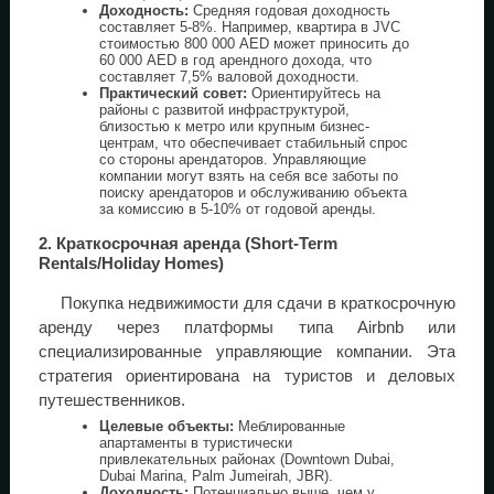
Доходность:
Средняя годовая доходность
составляет 5-8%. Например, квартира в JVC
стоимостью 800 000 AED может приносить до
60 000 AED в год арендного дохода, что
составляет 7,5% валовой доходности.
Практический совет:
Ориентируйтесь на
районы с развитой инфраструктурой,
близостью к метро или крупным бизнес-
центрам, что обеспечивает стабильный спрос
со стороны арендаторов. Управляющие
компании могут взять на себя все заботы по
поиску арендаторов и обслуживанию объекта
за комиссию в 5-10% от годовой аренды.
2. Краткосрочная аренда (Short-Term
Rentals/Holiday Homes)
Покупка недвижимости для сдачи в краткосрочную
аренду через платформы типа Airbnb или
специализированные управляющие компании. Эта
стратегия ориентирована на туристов и деловых
путешественников.
Целевые объекты:
Меблированные
апартаменты в туристически
привлекательных районах (Downtown Dubai,
Dubai Marina, Palm Jumeirah, JBR).
Доходность:
Потенциально выше, чем у