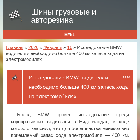
Шины грузовые и
авторезина
MENU
Главная
»
2026
»
Февраля
»
16
» Исследование BMW:
водителям необходимо больше 400 км запаса хода на
электромобилях
Исследование BMW: водителям
14:16
необходимо больше 400 км запаса хода
на электромобилях
Бренд BMW провел исследование среди
корпоративных водителей в Нидерландах, в ходе
которого выяснил, что для большинства минимально
приемлемый запас хода электромобиля — 400 км.