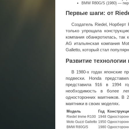
BMW R80G/S (1980) — пер
Первые шаги: от Riede
Создатель Riedel, Норберт
только упрощала конструкцию
компания обанкротилась, так 
AG итальянская компания Mot
Galletto, который стал популя
Развитие технологии 
В 1980-х годах японские п
подвески. Honda представи
представила 916 в 1994 г
необходимость в более ле
односторонних маятников. В 2
маятники в своих моделях.
Модель
Год
Конструкц
Riedel Imme R100
1948
Односторонн
Moto Guzzi Galletto
1950
Односторонн
BMW R80G/S
1980
Односторонн