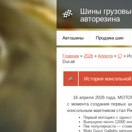
Шины грузовы
авторезина
Автошины
Продажа шин
Главная
»
2026
»
Апреля
»
17
» Ис
Ducati
История консольной 
16 апреля 2026 года, МОТ
с момента создания первых ш
консольным маятником стал Rie
Первый мотоцикл с одност
Выпущено около 12000 экз
Пик популярности — стоим
Moto Guzzi Galletto запущ