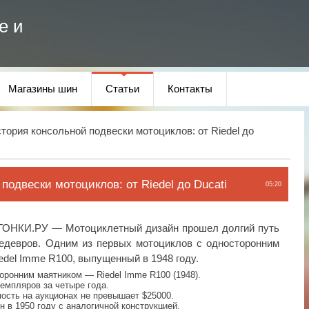
е и
Магазины шин
Статьи
Контакты
тория консольной подвески мотоциклов: от Riedel до
подвески мотоциклов: от Riedel до Ducati
05:20
ОГОНКИ.РУ — Мотоциклетный дизайн прошел долгий путь
едевров. Одним из первых мотоциклов с односторонним
del Imme R100, выпущенный в 1948 году.
оронним маятником — Riedel Imme R100 (1948).
емпляров за четыре года.
ость на аукционах не превышает $25000.
ен в 1950 году с аналогичной конструкцией.