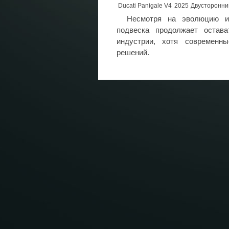
Ducati Panigale V4
2025
Двусторонни
Несмотря на эволюцию и 
подвеска продолжает остав
индустрии, хотя современн
решений.