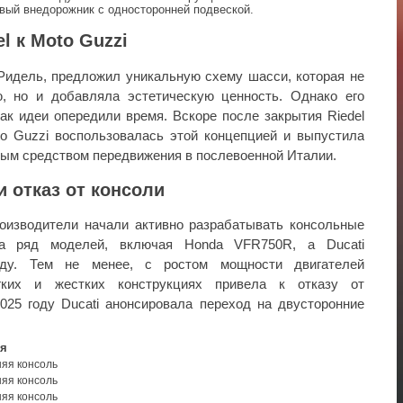
вый внедорожник с односторонней подвеской.
l к Moto Guzzi
 Ридель, предложил уникальную схему шасси, которая не
, но и добавляла эстетическую ценность. Однако его
как идеи опередили время. Вскоре после закрытия Riedel
o Guzzi воспользовалась этой концепцией и выпустила
рным средством передвижения в послевоенной Италии.
и отказ от консоли
роизводители начали активно разрабатывать консольные
ла ряд моделей, включая Honda VFR750R, а Ducati
оду. Тем не менее, с ростом мощности двигателей
гких и жестких конструкциях привела к отказу от
025 году Ducati анонсировала переход на двусторонние
ия
яя консоль
яя консоль
яя консоль