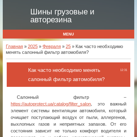
Шины грузовые и
авторезина
MENU
Главная
»
2025
»
Февраля
»
25
» Как часто необходимо
менять салонный фильтр автомобиля?
Как часто необходимо менять
12:31
салонный фильтр автомобиля?
Салонный фильтр –
https://autoprotect.ua/catalog/filter_salon
, это важный
элемент системы вентиляции автомобиля, который
очищает поступающий воздух от пыли, аллергенов,
выхлопных газов и неприятных запахов. От его
состояния зависит не только комфорт водителя и