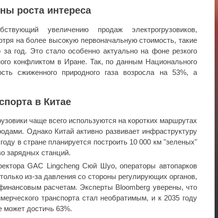
ны роста интереса
бствующий увеличению продаж электрогрузовиков,
отря на более высокую первоначальную стоимость, такие
 за год. Это стало особенно актуально на фоне резкого
ного конфликтом в Иране. Так, по данным Национального
ость сжиженного природного газа возросла на 53%, а
спорта в Китае
узовики чаще всего используются на коротких маршрутах
родами. Однако Китай активно развивает инфраструктуру
 году в стране планируется построить 10 000 км "зеленых"
во зарядных станций.
ректора GAC Lingcheng Сюй Шуо, операторы автопарков
только из-за давления со стороны регулирующих органов,
финансовым расчетам. Эксперты Bloomberg уверены, что
мерческого транспорта стал необратимым, и к 2035 году
е может достичь 63%.