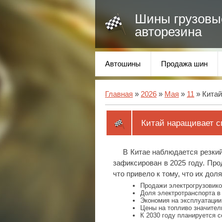
Шины грузовы
авторезина
Автошины
Продажа шин
Главная
»
2026
»
Мая
»
11
» Китай
Китай наращивает с
В Китае наблюдается резкий
зафиксирован в 2025 году. Про
что привело к тому, что их дол
Продажи электрогрузовико
Доля электротранспорта в
Экономия на эксплуатации 
Цены на топливо значител
К 2030 году планируется с