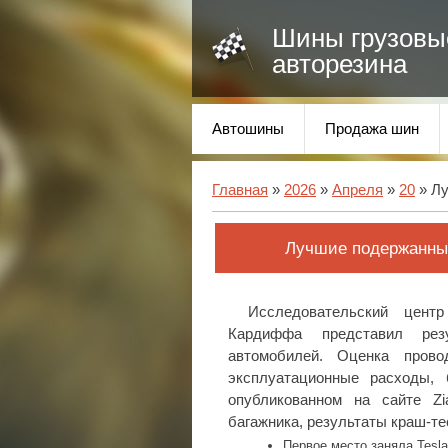
Шины грузовы
авторезина
Автошины
Продажа шин
Главная
»
2026
»
Апреля
»
20
» Лу
Лучшие подержанны
Исследовательский цент
Кардиффа представил рез
автомобилей. Оценка прово
эксплуатационные расходы, 
опубликованном на сайте Z
багажника, результаты краш-те
Первое место заняла Tesla