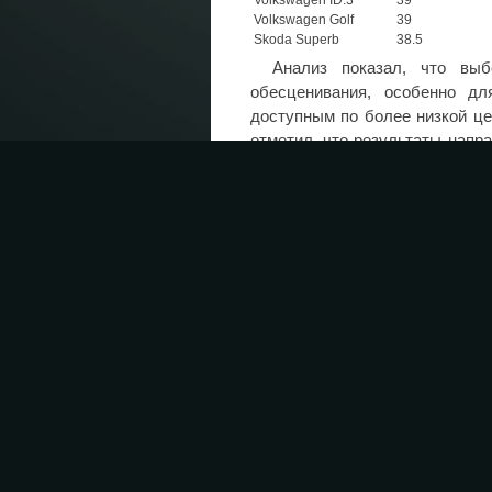
Volkswagen ID.3
39
Volkswagen Golf
39
Skoda Superb
38.5
Анализ показал, что выб
обесценивания, особенно дл
доступным по более низкой це
отметил, что результаты напр
решений, учитывающих реальн