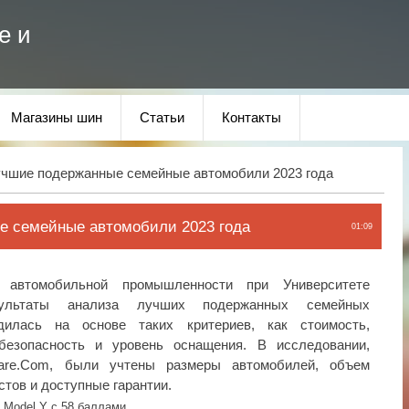
е и
Магазины шин
Статьи
Контакты
чшие подержанные семейные автомобили 2023 года
е семейные автомобили 2023 года
01:09
р автомобильной промышленности при Университете
ультаты анализа лучших подержанных семейных
дилась на основе таких критериев, как стоимость,
безопасность и уровень оснащения. В исследовании,
iare.Com, были учтены размеры автомобилей, объем
стов и доступные гарантии.
 Model Y с 58 баллами.