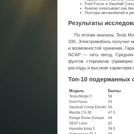
Ford Focus и Vauxhall Cors
Анализ охватывает как бен
Полтора автомобилей в ре
Результаты исследов
По итогам анализа, Tesla M
100. Электромобиль получил м
и возможностей хранения. Гара
NCAP — пять звезд. Средняя 
фунтов стерлингов (примерн
расходы и высокие характерис
Топ-10 подержанных 
Модель
Баллы
Tesla Model Y
58
Ford Focus
53
Vauxhall Corsa Electric
50
Mazda CX-30
47.5
Range Rover Evoque
44
SEAT Leon
42
Hyundai Ioniq 5
39.5