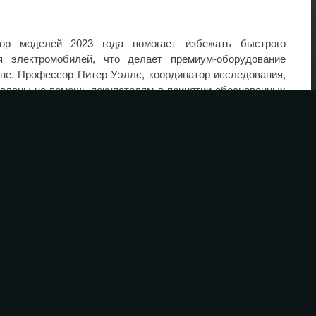
ор моделей 2023 года помогает избежать быстрого
я электромобилей, что делает премиум-оборудование
не. Профессор Питер Уэллс, координатор исследования,
авлены на помощь покупателям в принятии обоснованных
ые потребности семей.