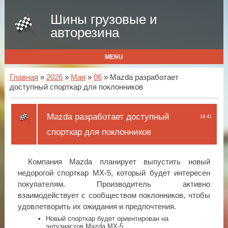
Шины грузовые и
авторезина
MENU
Главная
»
2026
»
Мая
»
06
» Mazda разработает
доступный спорткар для поклонников
Mazda разработает доступный
16:41
спорткар для поклонников
Компания Mazda планирует выпустить новый
недорогой спорткар MX-5, который будет интересен
покупателям. Производитель активно
взаимодействует с сообществом поклонников, чтобы
удовлетворить их ожидания и предпочтения.
Новый спорткар будет ориентирован на
энтузиастов Mazda MX-5.