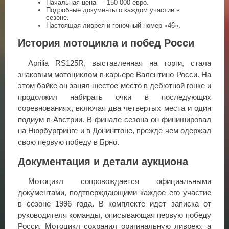
Начальная цена — 150 000 евро.
Подробные документы о каждом участии в
сезоне.
Настоящая ливрея и гоночный номер «46».
История мотоцикла и побед Росси
Aprilia RS125R, выставленная на торги, стала
знаковым мотоциклом в карьере Валентино Росси. На
этом байке он занял шестое место в дебютной гонке и
продолжил набирать очки в последующих
соревнованиях, включая два четвертых места и один
подиум в Австрии. В финале сезона он финишировал
на Нюрбургринге и в Донингтоне, прежде чем одержал
свою первую победу в Брно.
Документация и детали аукциона
Мотоцикл сопровождается официальными
документами, подтверждающими каждое его участие
в сезоне 1996 года. В комплекте идет записка от
руководителя команды, описывающая первую победу
Росси. Мотоцикл сохранил оригинальную ливрею, а