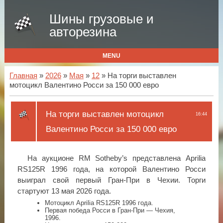
Шины грузовые и
авторезина
MENU
Главная
»
2026
»
Мая
»
12
» На торги выставлен
мотоцикл Валентино Росси за 150 000 евро
На торги выставлен мотоцикл
16:44
Валентино Росси за 150 000 евро
На аукционе RM Sotheby’s представлена Aprilia
RS125R 1996 года, на которой Валентино Росси
выиграл свой первый Гран-При в Чехии. Торги
стартуют 13 мая 2026 года.
Мотоцикл Aprilia RS125R 1996 года.
Первая победа Росси в Гран-При — Чехия,
1996.