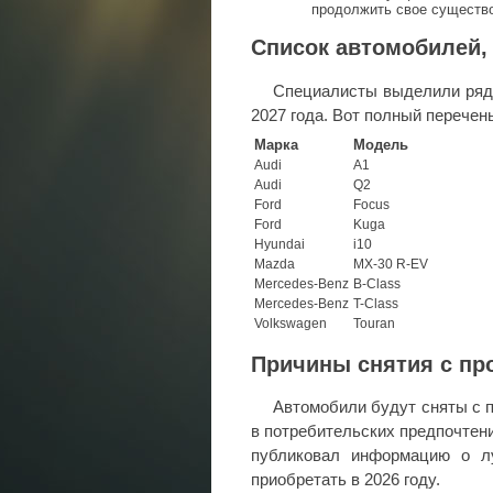
продолжить свое существ
Список автомобилей,
Специалисты выделили ряд 
2027 года. Вот полный перечень
Марка
Модель
Audi
A1
Audi
Q2
Ford
Focus
Ford
Kuga
Hyundai
i10
Mazda
MX-30 R-EV
Mercedes-Benz
B-Class
Mercedes-Benz
T-Class
Volkswagen
Touran
Причины снятия с пр
Автомобили будут сняты с 
в потребительских предпочтен
публиковал информацию о лу
приобретать в 2026 году.