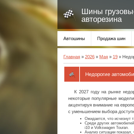
Шины грузовы
авторезина
Автошины
Продажа шин
Главная
»
2026
»
Мая
»
19
» Недор
Недорогие автомобил
К 2027 году на рынке недо
некоторые популярные модели 
акцентируя внимание на европе
с уменьшением выбора доступ
Ожидается, что исчезнут т
Среди других автомобилей,
i10 и Volkswagen Touran.
Анализ ситуации показал, 