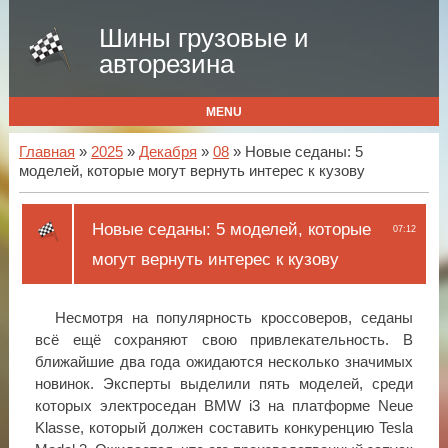
Шины грузовые и
авторезина
MENU
Главная
»
2025
»
Декабря
»
08
» Новые седаны: 5
моделей, которые могут вернуть интерес к кузову
Новые седаны: 5 моделей, которые
07:12
могут вернуть интерес к кузову
Несмотря на популярность кроссоверов, седаны
всё ещё сохраняют свою привлекательность. В
ближайшие два года ожидаются несколько значимых
новинок. Эксперты выделили пять моделей, среди
которых электроседан BMW i3 на платформе Neue
Klasse, который должен составить конкуренцию Tesla