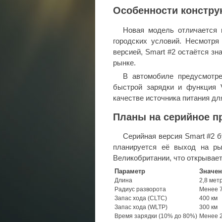
Особенности констру
Новая модель отличается 
городских условий. Несмотря
версией, Smart #2 остаётся з
рынке.
В автомобиле предусмотре
быстрой зарядки и функция V
качестве источника питания дл
Планы на серийное п
Серийная версия Smart #2 б
планируется её выход на ры
Великобритании, что открывает
Параметр
Значен
Длина
2,8 мет
Радиус разворота
Менее 7
Запас хода (CLTC)
400 км
Запас хода (WLTP)
300 км
Время зарядки (10% до 80%)
Менее 2