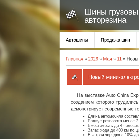
Шины грузовы
авторезина
Автошины
Продажа шин
Главная
»
2026
»
Мая
»
11
» Новый
Новый мини-электрок
На выставке Auto China Exp
созданием которого трудились
демонстрирует современные те
Длина автомобиля составл
Радиус разворота менее 7
Вместимость до 4 человек
Запас хода до 400 км по ц
Быстрая зарядка с 10% до