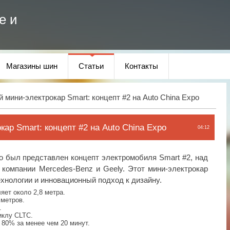
е и
Магазины шин
Статьи
Контакты
 мини-электрокар Smart: концепт #2 на Auto China Expo
ар Smart: концепт #2 на Auto China Expo
04:12
o был представлен концепт электромобиля Smart #2, над
 компании Mercedes-Benz и Geely. Этот мини-электрокар
хнологии и инновационный подход к дизайну.
яет около 2,8 метра.
 метров.
.
иклу CLTC.
 80% за менее чем 20 минут.