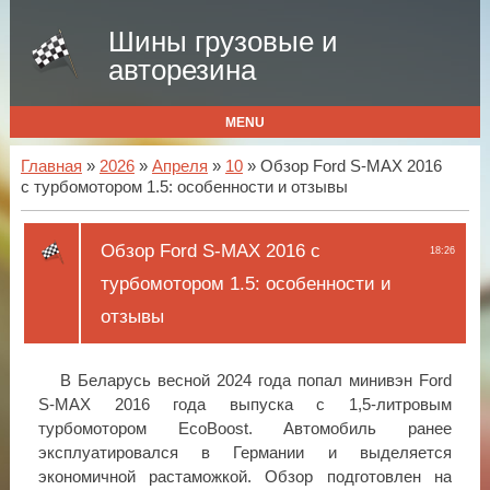
Шины грузовые и
авторезина
MENU
Главная
»
2026
»
Апреля
»
10
» Обзор Ford S-MAX 2016
с турбомотором 1.5: особенности и отзывы
Обзор Ford S-MAX 2016 с
18:26
турбомотором 1.5: особенности и
отзывы
В Беларусь весной 2024 года попал минивэн Ford
S-MAX 2016 года выпуска с 1,5-литровым
турбомотором EcoBoost. Автомобиль ранее
эксплуатировался в Германии и выделяется
экономичной растаможкой. Обзор подготовлен на