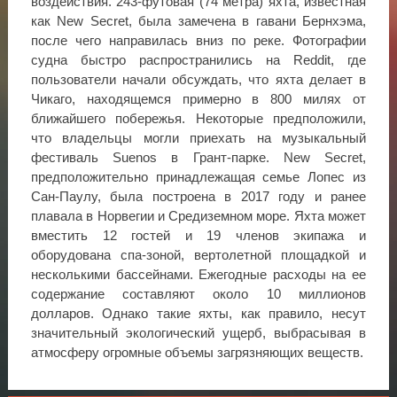
воздействия. 243-футовая (74 метра) яхта, известная
как New Secret, была замечена в гавани Бернхэма,
после чего направилась вниз по реке. Фотографии
судна быстро распространились на Reddit, где
пользователи начали обсуждать, что яхта делает в
Чикаго, находящемся примерно в 800 милях от
ближайшего побережья. Некоторые предположили,
что владельцы могли приехать на музыкальный
фестиваль Suenos в Грант-парке. New Secret,
предположительно принадлежащая семье Лопес из
Сан-Паулу, была построена в 2017 году и ранее
плавала в Норвегии и Средиземном море. Яхта может
вместить 12 гостей и 19 членов экипажа и
оборудована спа-зоной, вертолетной площадкой и
несколькими бассейнами. Ежегодные расходы на ее
содержание составляют около 10 миллионов
долларов. Однако такие яхты, как правило, несут
значительный экологический ущерб, выбрасывая в
атмосферу огромные объемы загрязняющих веществ.