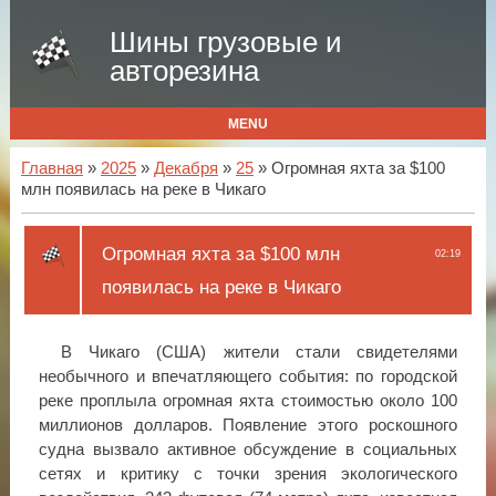
Шины грузовые и
авторезина
MENU
Главная
»
2025
»
Декабря
»
25
» Огромная яхта за $100
млн появилась на реке в Чикаго
Огромная яхта за $100 млн
02:19
появилась на реке в Чикаго
В Чикаго (США) жители стали свидетелями
необычного и впечатляющего события: по городской
реке проплыла огромная яхта стоимостью около 100
миллионов долларов. Появление этого роскошного
судна вызвало активное обсуждение в социальных
сетях и критику с точки зрения экологического