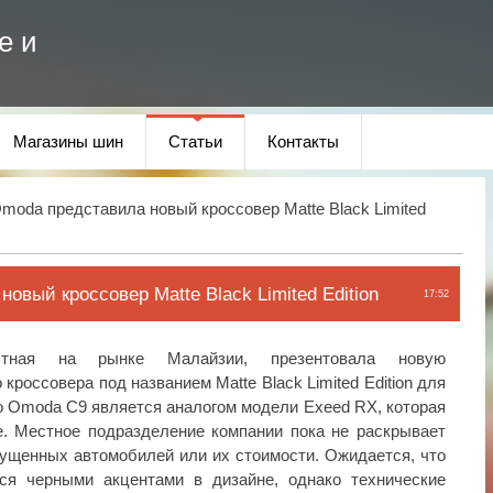
е и
Магазины шин
Статьи
Контакты
moda представила новый кроссовер Matte Black Limited
овый кроссовер Matte Black Limited Edition
17:52
стная на рынке Малайзии, презентовала новую
кроссовера под названием Matte Black Limited Edition для
то Omoda C9 является аналогом модели Exeed RX, которая
е. Местное подразделение компании пока не раскрывает
ущенных автомобилей или их стоимости. Ожидается, что
ся черными акцентами в дизайне, однако технические