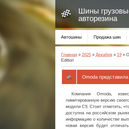
Шины грузовы
авторезина
Автошины
Продажа шин
Главная
»
2025
»
Декабря
»
19
» O
Edition
Omoda представила н
Компания Omoda, изве
лимитированную версию своего 
модели C9. Стоит отметить, ч
доступна на российском рынк
информацию о количестве вып
новая версия будет отличать