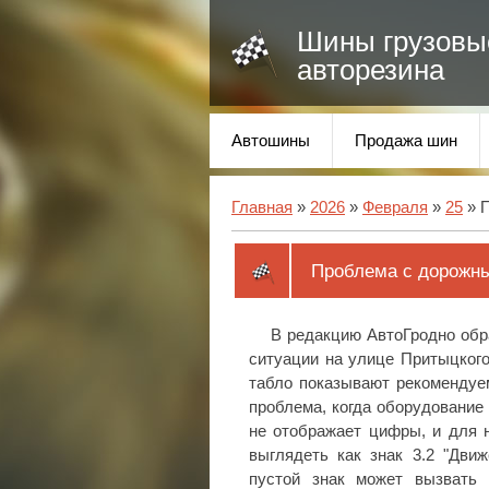
Шины грузовы
авторезина
Автошины
Продажа шин
Главная
»
2026
»
Февраля
»
25
» П
Проблема с дорожны
В редакцию АвтоГродно обр
ситуации на улице Притыцкого
табло показывают рекомендуем
проблема, когда оборудование 
не отображает цифры, и для н
выглядеть как знак 3.2 "Дви
пустой знак может вызвать 