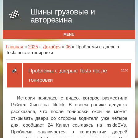
Шины грузовые и
авторезина
MENU
Главная
»
2025
»
Декабря
»
06
» Проблемы с дверью
Tesla после тонировки
Проблемы с дверью Tesla после
20:05
тонировки
История началась с видео, которое разместила
Рэйчел Хьюз на TikTok. В своем ролике девушка
рассказала, что после тонировки окон не может
открывать двери со стороны водителя уже четыре
дня, сообщает 24 Канал ссылаясь на InsideEVs.
Проблема заключается в конструкции дверей