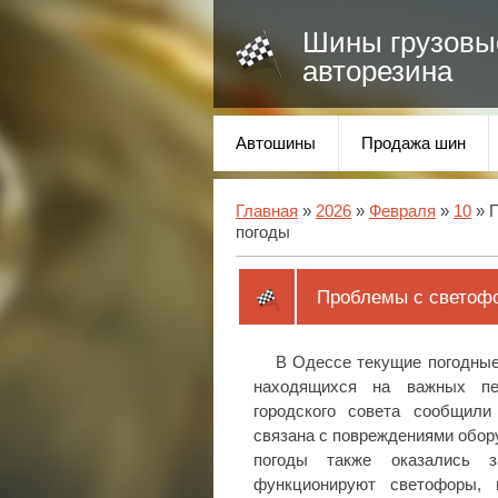
Шины грузовы
авторезина
Автошины
Продажа шин
Главная
»
2026
»
Февраля
»
10
» П
погоды
Проблемы с светофо
В Одессе текущие погодные
находящихся на важных пер
городского совета сообщили
связана с повреждениями обор
погоды также оказались з
функционируют светофоры, 