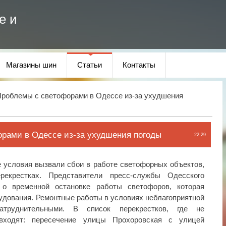
е и
Магазины шин
Статьи
Контакты
роблемы с светофорами в Одессе из-за ухудшения
рами в Одессе из-за ухудшения погоды
22:29
 условия вызвали сбои в работе светофорных объектов,
екрестках. Представители пресс-службы Одесского
 о временной остановке работы светофоров, которая
удования. Ремонтные работы в условиях неблагоприятной
атруднительными. В список перекрестков, где не
входят: пересечение улицы Прохоровская с улицей