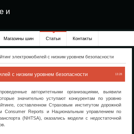
е и
Магазины шин
Статьи
Контакты
йтинг электромобилей с низким уровнем безопасности
илей с низким уровнем безопасности
13:28
проведенные авторитетными организациями, выявили
которые значительно уступают конкурентам по уровню
ейтинге, составленном Страховым институтом дорожной
лом Consumer Reports и Национальным управлением по
ранспорта (NHTSA), оказались модели с недостаточной
ов.