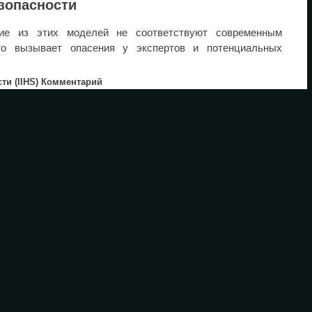
зопасности
гие из этих моделей не соответствуют современным
то вызывает опасения у экспертов и потенциальных
ти (IIHS)
Комментарий
Проблемы с фронтальными столкновениями
Отсутствие активных систем безопасности
Проблемы с боковыми ударами
Недостаточная защита кузова
Проблемы с прочностью кузова
Нехватка поддержки ассистентов
Проблемы с деформацией
Недостаточная пассивная безопасность
Высокий риск травм
Проблемы с защитой при боковых ударах