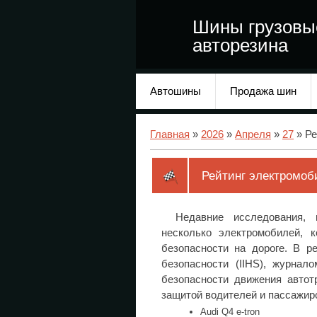
Шины грузовы
авторезина
Автошины
Продажа шин
Главная
»
2026
»
Апреля
»
27
» Ре
Рейтинг электромоб
Недавние исследования, 
несколько электромобилей, 
безопасности на дороге. В р
безопасности (IIHS), журна
безопасности движения автот
защитой водителей и пассажир
Audi Q4 e-tron