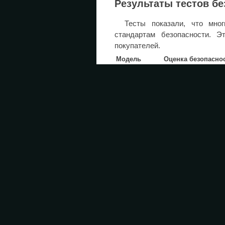
Результаты тестов бе
Тесты показали, что мно
стандартам безопасности. Э
покупателей.
Модель
Оценка безопаснос
Audi Q4 e-tron
Низкая
BMW i4
Низкая
Kia EV6
Средняя
Nissan Leaf
Низкая
Rivian R1T
Низкая
Subaru Solterra
Средняя
Tesla Model 3
Низкая
Toyota BZ
Низкая
Toyota C-HR
Низкая
Volkswagen ID.4
Средняя