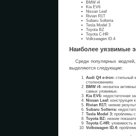
BMW i4
Kia EV6
Nissan Leaf
Rivian R1T
Subaru Solterra
Tesla Model 3
Toyota BZ
Toyota C-HR
Volkswagen ID.4
Наиболее уязвимые 
Среди популярных модлей, 
выделяются следующие:
Audi Q4 e-tron:
стильный к
столкновениях.
BMW i4:
нехватка активны
самых уязвимых.
Kia EV6:
недостаточная за
Nissan Leaf:
конструкция к
Rivian R1T:
низкие результ
Subaru Solterra:
недостато
Tesla Model 3:
проблемы с
Toyota BZ:
низкие показат
Toyota C-HR:
уязвимость в
Volkswagen ID.4:
проблемы