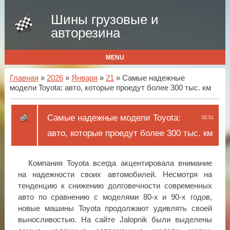
Шины грузовые и
авторезина
MENU
Главная
»
2026
»
Января
»
21
» Самые надежные
модели Toyota: авто, которые проедут более 300 тыс. км
Самые надежные модели Toyota:
02:51
авто, которые проедут более 300 тыс. км
Компания Toyota всегда акцентировала внимание
на надежности своих автомобилей. Несмотря на
тенденцию к снижению долговечности современных
авто по сравнению с моделями 80-х и 90-х годов,
новые машины Toyota продолжают удивлять своей
выносливостью. На сайте Jalopnik были выделены