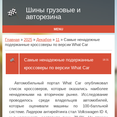
Шины грузовые и
авторезина
MENU
Главная
»
2025
»
Декабря
»
11
» Самые ненадежные
подержанные кроссоверы по версии What Car
Самые ненадежные подержанные
18:31
кроссоверы по версии What Car
Автомобильный портал What Car опубликовал
список кроссоверов, которые оказались наиболее
ненадежными на вторичном рынке. Исследование
проводилось среди владельцев автомобилей,
которые оценивали машины по 100-балльной
системе. Лидером антирейтинга стал Volkswagen ID 4,