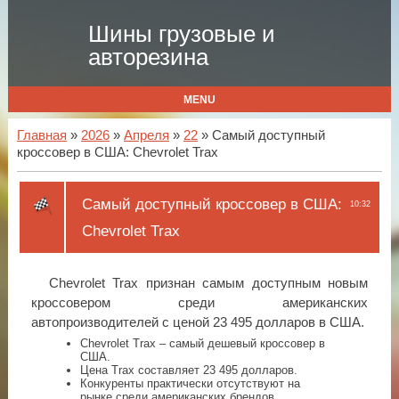
Шины грузовые и
авторезина
MENU
Главная
»
2026
»
Апреля
»
22
» Самый доступный
кроссовер в США: Chevrolet Trax
Самый доступный кроссовер в США:
10:32
Chevrolet Trax
Chevrolet Trax признан самым доступным новым
кроссовером среди американских
автопроизводителей с ценой 23 495 долларов в США.
Chevrolet Trax – самый дешевый кроссовер в
США.
Цена Trax составляет 23 495 долларов.
Конкуренты практически отсутствуют на
рынке среди американских брендов.