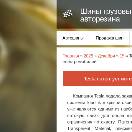
Шины грузовы
авторезина
Автошины
Продажа шин
Главная
»
2025
»
Декабря
»
19
» T
электромобилей
Tesla патентует инт
Компания Tesla подала заяв
системы Starlink в крыши сво
уже являются одними из наибо
сотовую связь для сбора да
ограничения по охвату. Патент
Transparent Material, опис