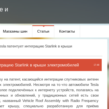
е и
Магазины шин
Статьи
Контакты
esla патентует интеграцию Starlink в крыши
еграцию Starlink в крыши электромобилей
17:48
ку на патент, касающийся интеграции спутниковых антенн
их электромобилей. Несмотря на то что автомобили Tesla
лее подключённых к интернету устройств, полагаясь на
нных и обновлений, у традиционных сетей есть свои
, названный Vehicle Roof Assembly with Radio Frequency
ывает крышу, специально разработанную для приёма