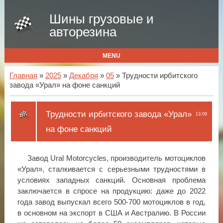
Шины грузовые и
авторезина
MENU
Главная
»
2025
»
Декабря
»
05
» Трудности ирбитского
завода «Урал» на фоне санкций
Трудности ирбитского завода «Урал»
13:09
на фоне санкций
Завод Ural Motorcycles, производитель мотоциклов
«Урал», сталкивается с серьезными трудностями в
условиях западных санкций. Основная проблема
заключается в спросе на продукцию: даже до 2022
года завод выпускал всего 500-700 мотоциклов в год,
в основном на экспорт в США и Австралию. В России