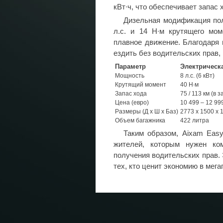
кВт∙ч, что обеспечивает запас 
Дизельная модификация по
л.с. и 14 Н∙м крутящего мом
плавное движение. Благодаря 
ездить без водительских прав, 
Параметр
Электрическ
Мощность
8 л.с. (6 кВт)
Крутящий момент
40 Н∙м
Запас хода
75 / 113 км (в
Цена (евро)
10 499 – 12 99
Размеры (Д x Ш x Баз)
2773 x 1500 x 
Объем багажника
422 литра
Таким образом, Aixam Eas
жителей, которым нужен ко
получения водительских прав.
тех, кто ценит экономию в мега