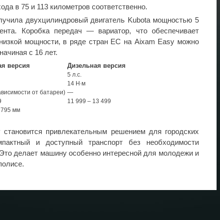
хода в 75 и 113 километров соответственно.
лучила двухцилиндровый двигатель Kubota мощностью 5
ента. Коробка передач — вариатор, что обеспечивает
низкой мощности, в ряде стран ЕС на Aixam Easy можно
начиная с 16 лет.
ая версия
Дизельная версия
5 л.с.
14 Н∙м
 зависимости от батареи)
—
9
11 999 – 13 499
1795 мм
y становится привлекательным решением для городских
мпактный и доступный транспорт без необходимости
 Это делает машину особенно интересной для молодежи и
полисе.