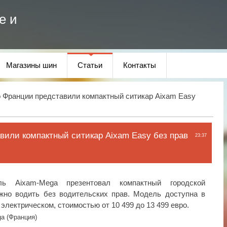
е и
Магазины шин
Статьи
Контакты
 Франции представили компактный ситикар Aixam Easy
вили компактный ситикар Aixam Easy без прав
23:37
ель Aixam-Mega презентовал компактный городской
жно водить без водительских прав. Модель доступна в
электрическом, стоимостью от 10 499 до 13 499 евро.
a (Франция)