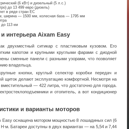
ический (6 кВт) и дизельный (5 л.с.)
тро) до 13 499 евро (дизель)
лет в ряде стран ЕС
, ширина — 1500 мм, колесная база — 1795 мм
итра
 до 113 км
 и интерьера Aixam Easy
ак двухместный ситикар с пластиковым кузовом. Его
отким капотом и крупными круглыми фарами с диодной
нены сменные панели с разными узорами, что позволяет
нию владельца.
рупные кнопки, круглый селектор коробки передач и
й щиток делают эксплуатацию комфортной. Несмотря на
 вместительный — 422 литра, что достаточно для города.
ектростеклоподъемники и отопитель, а вот кондиционер
ристики и варианты моторов
m Easy оснащена мотором мощностью 8 лошадиных сил (6
 Н∙м. Батареи доступны в двух вариантах — на 5,54 и 7,44