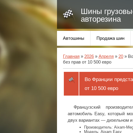
Шины грузовы
авторезина
Автошины
Продажа шин
Главная
»
2026
»
Апреля
»
20
» Во
без прав от 10 500 евро
Во Франции предста
от 10 500 евро
Французский производит
автомобиль Easy, который мо
двух вариантах — дизельном и 
Производитель: Aixam-Meg
Модель: Aixam Easy