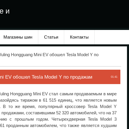
е и
Магазины шин
Статьи
Контакты
uling Hongguang Mini EV обошел Tesla Model Y по
ni EV обошел Tesla Model Y по продажам
01:41
uling Hongguang Mini EV стал самым продаваемым в мире
 разойдясь тиражом в 61 515 единиц, что является новым
 В то же время, популярный кроссовер Tesla Model Y
 продажами, составившими 52 320 автомобилей, что на 37
нию с прошлым годом. Четырехдверная Tesla Model 3
961 проданным автомобилем, что также является худшим