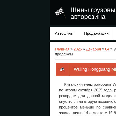
Шины грузовы
авторезина
Автошины
Продажа шин
Главная
»
2025
»
Декабря
»
04
» W
продажам
Wuling Hongguang Mi
Китайский электромобиль W
по итогам октября 2025 года,
рекордом для данной модели.
опустился на вторую позицию с
процентов меньше по сравне
заняла лишь 14-е место с 19 