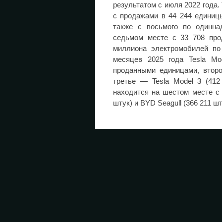
результатом с июля 2022 года.
с продажами в 44 244 единиц
также с восьмого по одинна
седьмом месте с 33 708 про
миллиона электромобилей по
месяцев 2025 года Tesla Mo
проданными единицами, второ
третье — Tesla Model 3 (412
находится на шестом месте с 
штук) и BYD Seagull (366 211 шт