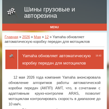
Шины грузовые и
авторезина
MENU
Главная
»
2026
»
Мая
»
12
» Yamaha обновляет
автоматическую коробку передач для мотоциклов
Yamaha обновляет автоматическую
16:43
коробку передач для мотоциклов
12 мая 2026 года компания Yamaha анонсировала
обновление алгоритмов работы автоматической
коробки передач (АКПП) AMT, что, в сочетании с
адаптивным круиз-контролем ARAS, позволит
мотоциклам контролировать скорость в диапазоне до
10 км/ч.