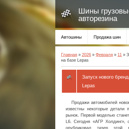
Шины грузовы
авторезина
Автошины
Продажа шин
Главная
»
2026
»
Февраля
»
11
» З
на базе Lepas
Запуск нового бренд
Lepas
Продажи автомобилей новог
известны некоторые детали п
рынок. Первой моделью станет
L6. Сегодня «АГР Холдинг»,
опубликовал тизер этой 