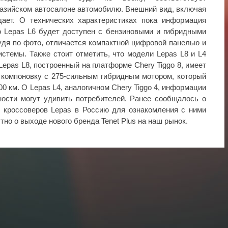
азийском автосалоне автомобилю. Внешний вид, включая
дает. О технических характеристиках пока информация
то Lepas L6 будет доступен с бензиновыми и гибридными
удя по фото, отличается компактной цифровой панелью и
стемы. Также стоит отметить, что модели Lepas L8 и L4
 Lepas L8, построенный на платформе Chery Tiggo 8, имеет
 компоновку с 275-сильным гибридным мотором, который
00 км. О Lepas L4, аналогичном Chery Tiggo 4, информации
ности могут удивить потребителей. Ранее сообщалось о
в кроссоверов Lepas в Россию для ознакомления с ними
тно о выходе нового бренда Tenet Plus на наш рынок.