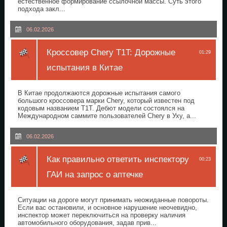
естественное формирование ссылочной массы. Суть этого
подхода закл...
06.02.2026
Кроссовер Chery T1T: Дорожные
01:29
испытания в Китае
В Китае продолжаются дорожные испытания самого
большого кроссовера марки Chery, который известен под
кодовым названием T1T. Дебют модели состоялся на
Международном саммите пользователей Chery в Уху, а...
06.02.2026
Как правильно ответить инспектору
00:23
ГАИ на запрос о аптечке
Ситуации на дороге могут принимать неожиданные повороты.
Если вас остановили, и основное нарушение неочевидно,
инспектор может переключиться на проверку наличия
автомобильного оборудования, задав прив...