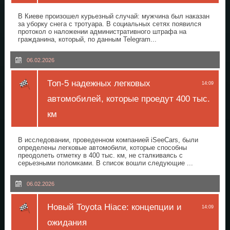
В Киеве произошел курьезный случай: мужчина был наказан
за уборку снега с тротуара. В социальных сетях появился
протокол о наложении административного штрафа на
гражданина, который, по данным Telegram...
06.02.2026
Топ-5 надежных легковых
14:09
автомобилей, которые проедут 400 тыс.
км
В исследовании, проведенном компанией iSeeCars, были
определены легковые автомобили, которые способны
преодолеть отметку в 400 тыс. км, не сталкиваясь с
серьезными поломками. В список вошли следующие ...
06.02.2026
Новый Toyota Hiace: концепции и
14:09
ожидания