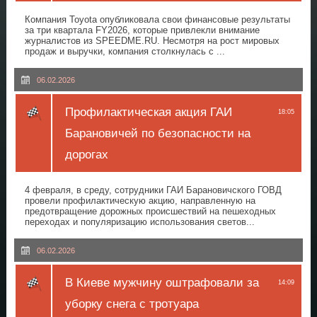
Компания Toyota опубликовала свои финансовые результаты
за три квартала FY2026, которые привлекли внимание
журналистов из SPEEDME.RU. Несмотря на рост мировых
продаж и выручки, компания столкнулась с ...
06.02.2026
Профилактическая акция ГАИ
18:05
Барановичей по безопасности на
дорогах
4 февраля, в среду, сотрудники ГАИ Барановичского ГОВД
провели профилактическую акцию, направленную на
предотвращение дорожных происшествий на пешеходных
переходах и популяризацию использования светов...
06.02.2026
В Киеве мужчину оштрафовали за
14:09
уборку снега с тротуара