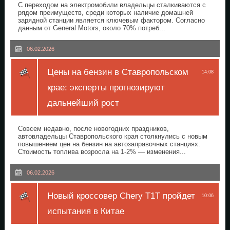
С переходом на электромобили владельцы сталкиваются с
рядом преимуществ, среди которых наличие домашней
зарядной станции является ключевым фактором. Согласно
данным от General Motors, около 70% потреб...
06.02.2026
Цены на бензин в Ставропольском
14:08
крае: эксперты прогнозируют
дальнейший рост
Совсем недавно, после новогодних праздников,
автовладельцы Ставропольского края столкнулись с новым
повышением цен на бензин на автозаправочных станциях.
Стоимость топлива возросла на 1-2% — изменения...
06.02.2026
Новый кроссовер Chery T1T пройдет
10:06
испытания в Китае