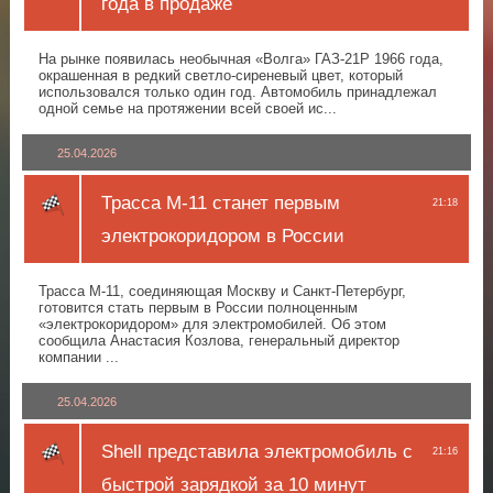
года в продаже
На рынке появилась необычная «Волга» ГАЗ-21Р 1966 года,
окрашенная в редкий светло-сиреневый цвет, который
использовался только один год. Автомобиль принадлежал
одной семье на протяжении всей своей ис...
25.04.2026
Трасса М-11 станет первым
21:18
электрокоридором в России
Трасса М-11, соединяющая Москву и Санкт-Петербург,
готовится стать первым в России полноценным
«электрокоридором» для электромобилей. Об этом
сообщила Анастасия Козлова, генеральный директор
компании ...
25.04.2026
Shell представила электромобиль с
21:16
быстрой зарядкой за 10 минут