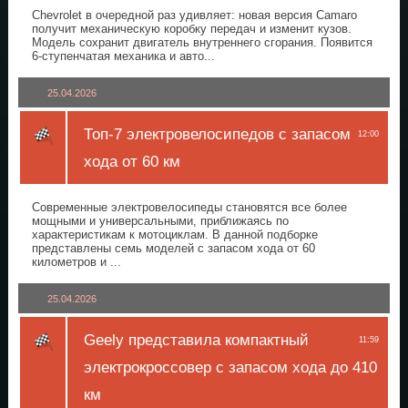
Chevrolet в очередной раз удивляет: новая версия Camaro
получит механическую коробку передач и изменит кузов.
Модель сохранит двигатель внутреннего сгорания. Появится
6-ступенчатая механика и авто...
25.04.2026
Топ-7 электровелосипедов с запасом
12:00
хода от 60 км
Современные электровелосипеды становятся все более
мощными и универсальными, приближаясь по
характеристикам к мотоциклам. В данной подборке
представлены семь моделей с запасом хода от 60
километров и ...
25.04.2026
Geely представила компактный
11:59
электрокроссовер с запасом хода до 410
км