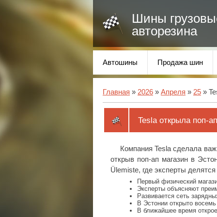
Шины грузовы
авторезина
Автошины
Продажа шин
Главная
»
2026
»
Апреля
»
25
» Te
Tesla открыла поп-а
Компания Tesla сделала важ
открыв поп-ап магазин в Эсто
Ülemiste, где эксперты делятс
Первый физический магази
Эксперты объясняют преи
Развивается сеть зарядных
В Эстонии открыто восемь
В ближайшее время открое