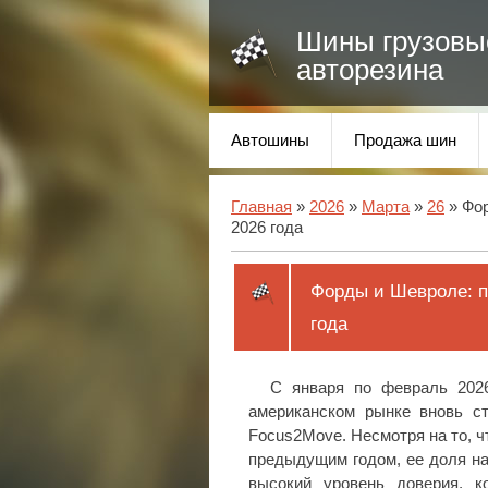
Шины грузовы
авторезина
Автошины
Продажа шин
Главная
»
2026
»
Марта
»
26
» Фор
2026 года
Форды и Шевроле: п
года
С января по февраль 202
американском рынке вновь ст
Focus2Move. Несмотря на то, ч
предыдущим годом, ее доля на
высокий уровень доверия, к