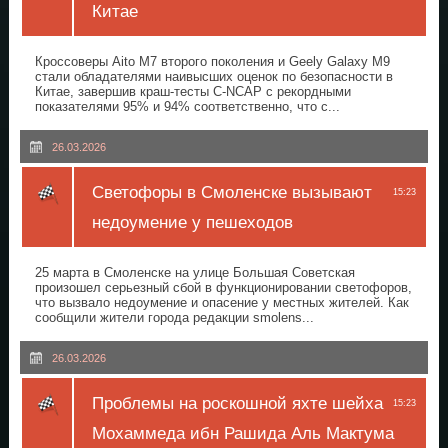
Китае
Кроссоверы Aito M7 второго поколения и Geely Galaxy M9
стали обладателями наивысших оценок по безопасности в
Китае, завершив краш-тесты C-NCAP с рекордными
показателями 95% и 94% соответственно, что с...
26.03.2026
Светофоры в Смоленске вызывают
15:23
недоумение у пешеходов
25 марта в Смоленске на улице Большая Советская
произошел серьезный сбой в функционировании светофоров,
что вызвало недоумение и опасение у местных жителей. Как
сообщили жители города редакции smolens...
26.03.2026
Проблемы на роскошной яхте шейха
15:23
Мохаммеда ибн Рашида Аль Мактума