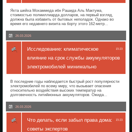
Яхта шейха Мохаммеда ибн Рашида Аль Мактума,
стоимостью полмиллиарда долларов, на первый взгляд,
должна была избавить от бытовых неполадок. Однако во
время его недавнего визита на борту этого 162-метр...
26.03.2026
Исследование: климатическое
15:23
влияние на срок службы аккумуляторов
электромобилей минимально
В последние годы наблюдается быстрый рост популярности
электромобилей по всему миру, что вызывает опасения
относительно воздействия высоких температур на
долговечность литийионных аккумуляторов. Ожида...
26.03.2026
Что делать, если забыл права дома:
15:23
советы экспертов