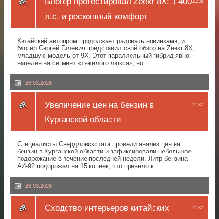
Блогер протестировал Zeekr 8X: 1 400
21:38
л.с. и роскошный комфорт
Китайский автопром продолжает радовать новинками, и
блогер Сергей Гилевич представил свой обзор на Zeekr 8X,
младшую модель от 9X. Этот параллельный гибрид явно
нацелен на сегмент «тяжелого люкса», но...
26.03.2026
Увеличение цен на бензин в
21:37
Курганской области
Специалисты Свердловскстата провели анализ цен на
бензин в Курганской области и зафиксировали небольшое
подорожание в течение последней недели. Литр бензина
АИ-92 подорожал на 15 копеек, что привело к...
26.03.2026
Сходство интерьеров китайских
21:37