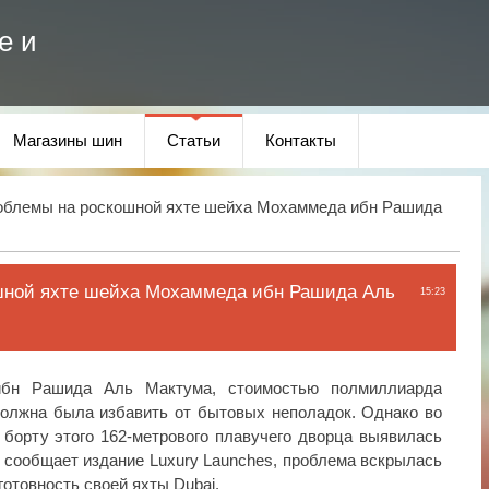
е и
Магазины шин
Статьи
Контакты
облемы на роскошной яхте шейха Мохаммеда ибн Рашида
шной яхте шейха Мохаммеда ибн Рашида Аль
15:23
бн Рашида Аль Мактума, стоимостью полмиллиарда
должна была избавить от бытовых неполадок. Однако во
а борту этого 162-метрового плавучего дворца выявилась
к сообщает издание Luxury Launches, проблема вскрылась
готовность своей яхты Dubai.