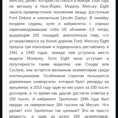
Mercury, дебют которой состоялся в ноябре 1938 года
на автошоу в Нью-Йорке. Модель Mercury Eight
заняла промежуточное положение между доступным
Ford Deluxe и элегантным Lincoln Zephyr. В линейку
входили седаны, купе и кабриолеты с хорошо
зарекомендовавшим себя V8 объемом 3,9 литра,
выдающим 100 лошадей, аналогичным тому, что
устанавливался на более дорогие Ford. Mercury Eight
прошла три поколения и подвергалась рестайлингу в
1941 и 1949 годах, прежде чем уступила место
модели Monterey. Хотя Eight ныне уступает в
популярности таким моделям, как Cougar или
Cyclone, она остается желанным экземпляром среди
коллекционеров. Особенным спросом пользуются
деревянные универсалы, которые бьют рекорды на
аукционах: в 2019 году один из них ушел за 100 тысяч
долларов, в то время как другие достигли отметки в
150 тысяч. А кабриолет Sportsman 1946 года был
продан за невероятные 264 тысячи на Mecum. Что
делает этот Sportsman так ценным? Это не просто
редкость, а один из всего 205 экземпляров,