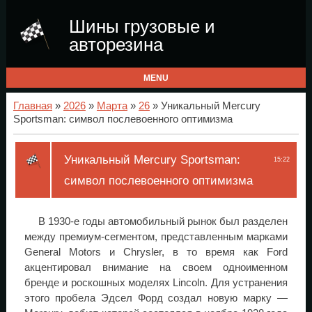
Шины грузовые и
авторезина
MENU
Главная
»
2026
»
Марта
»
26
» Уникальный Mercury
Sportsman: символ послевоенного оптимизма
Уникальный Mercury Sportsman:
15:22
символ послевоенного оптимизма
В 1930-е годы автомобильный рынок был разделен
между премиум-сегментом, представленным марками
General Motors и Chrysler, в то время как Ford
акцентировал внимание на своем одноименном
бренде и роскошных моделях Lincoln. Для устранения
этого пробела Эдсел Форд создал новую марку —